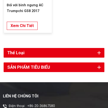
Đối với bình ngưng AC
Trumpchi GS8 2017
Xem Chi Tiết
Thể Loại
SẢN PHẨM TIÊU BIỂU
LIÊN HỆ CHÚNG TÔI
Điện thoại :
+86-20-36867580